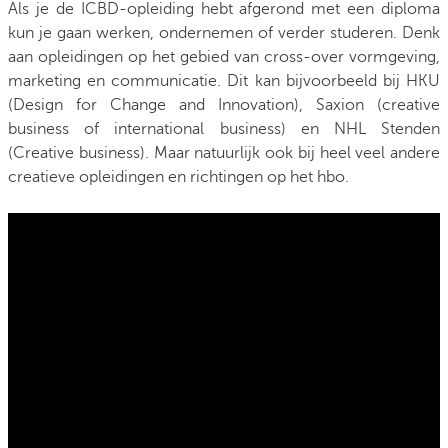
Als je de ICBD-opleiding hebt afgerond met een diploma
kun je gaan werken, ondernemen of verder studeren. Denk
aan opleidingen op het gebied van cross-over vormgeving,
marketing en communicatie. Dit kan bijvoorbeeld bij HKU
(Design for Change and Innovation), Saxion (creative
business of international business) en NHL Stenden
(Creative business). Maar natuurlijk ook bij heel veel andere
creatieve opleidingen en richtingen op het hbo.