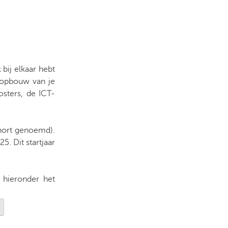
 bij elkaar hebt
e opbouw van je
osters, de ICT-
ohort genoemd).
5. Dit startjaar
 hieronder het