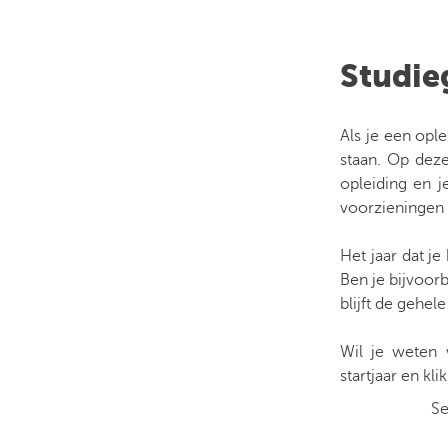
Studie
Als je een ople
staan. Op deze
opleiding en j
voorzieningen 
Het jaar dat j
Ben je bijvoorb
blijft de gehel
Wil je weten 
startjaar en kli
Se