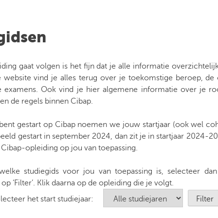
gidsen
iding gaat volgen is het fijn dat je alle informatie overzichtelijk
 website vind je alles terug over je toekomstige beroep, d
e examens. Ook vind je hier algemene informatie over je ro
en de regels binnen Cibap.
e bent gestart op Cibap noemen we jouw startjaar (ook wel c
eeld gestart in september 2024, dan zit je in startjaar 2024-202
e Cibap-opleiding op jou van toepassing.
welke studiegids voor jou van toepassing is, selecteer dan
k op ‘Filter’. Klik daarna op de opleiding die je volgt.
lecteer het start studiejaar: